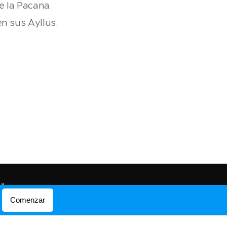
e la Pacana.
n sus Ayllus.
ma
Comenzar