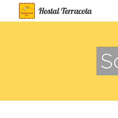
Hostal Terracota
S