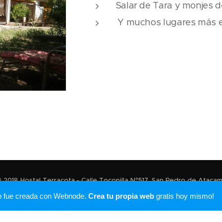
Salar de Tara y monjes d
Y muchos lugares más e
 2018 Hostal Terracota - Calle Tocopilla N°517, San Pedro de Ataca
Creado con
Webnode
b fue creada con Webnode.
Crea tu propia web
gratis hoy mismo!